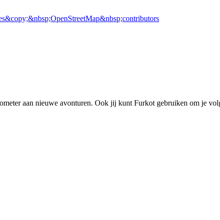
es
&copy;&nbsp;OpenStreetMap&nbsp;contributors
eter aan nieuwe avonturen. Ook jij kunt Furkot gebruiken om je volg