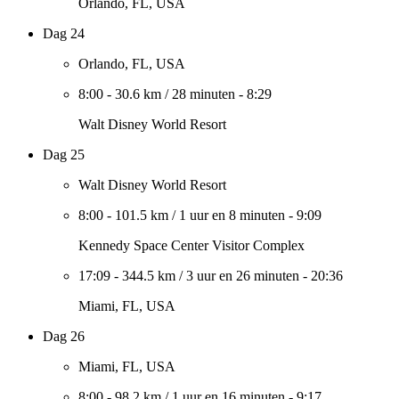
Orlando, FL, USA
Dag 24
Orlando, FL, USA
8:00
-
30.6 km
/
28 minuten
-
8:29
Walt Disney World Resort
Dag 25
Walt Disney World Resort
8:00
-
101.5 km
/
1 uur en 8 minuten
-
9:09
Kennedy Space Center Visitor Complex
17:09
-
344.5 km
/
3 uur en 26 minuten
-
20:36
Miami, FL, USA
Dag 26
Miami, FL, USA
8:00
-
98.2 km
/
1 uur en 16 minuten
-
9:17