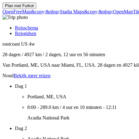
Plan met
Furkot
OpenFreeMap
&copy;&nbsp;Stadia Maps
&copy;&nbsp;OpenMapTil
Reisschema
Reisgidsen
eastcoast US 4w
28 dagen
/
4927 km
/
2 dagen, 12 uur en 56 minuten
Van Portland, ME, USA naar Miami, FL, USA. 28 dagen en 4927 kilom
Noud
Bekijk meer reizen
Dag 1
Portland, ME, USA
8:00
-
289.0 km
/
4 uur en 10 minuten
-
12:11
Acadia National Park
Dag 2
Acadia National Park