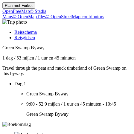
Plan met
Furkot
OpenFreeMap
© Stadia
Maps
© OpenMapTiles
© OpenStreetMap contributors
Reisschema
Reisgidsen
Green Swamp Byway
1 dag
/
53 mijlen
/
1 uur en 45 minuten
Travel through the peat and muck timberland of Green Swamp on
this byway.
Dag 1
Green Swamp Byway
9:00
-
52.9 mijlen
/
1 uur en 45 minuten
-
10:45
Green Swamp Byway